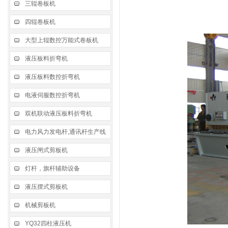
三辊卷板机
四辊卷板机
大型上辊数控万能式卷板机
液压板料折弯机
液压板料数控折弯机
电液伺服数控折弯机
双机联动液压板料折弯机
电力风力发电杆,通讯杆生产线
液压闸式剪板机
灯杆，旗杆辅助设备
液压摆式剪板机
机械剪板机
YQ32四柱液压机