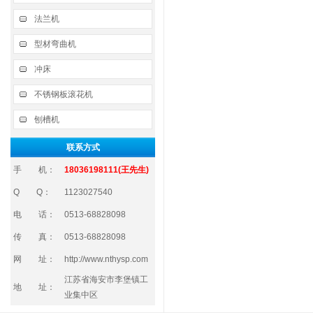
法兰机
型材弯曲机
冲床
不锈钢板滚花机
刨槽机
联系方式
手 机：
18036198111(王先生)
Q Q：
1123027540
电 话：
0513-68828098
传 真：
0513-68828098
网 址：
http://www.nthysp.com
江苏省海安市李堡镇工
地 址：
业集中区