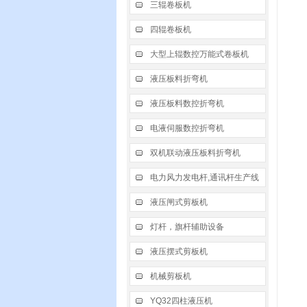
三辊卷板机
四辊卷板机
大型上辊数控万能式卷板机
液压板料折弯机
液压板料数控折弯机
电液伺服数控折弯机
双机联动液压板料折弯机
电力风力发电杆,通讯杆生产线
液压闸式剪板机
灯杆，旗杆辅助设备
液压摆式剪板机
机械剪板机
YQ32四柱液压机