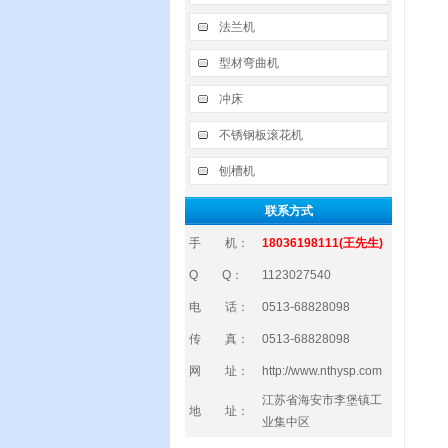
法兰机
型材弯曲机
冲床
不锈钢板滚花机
刨槽机
联系方式
手 机：
18036198111(王先生)
Q Q：
1123027540
电 话：
0513-68828098
传 真：
0513-68828098
网 址：
http://www.nthysp.com
江苏省海安市李堡镇工
地 址：
业集中区