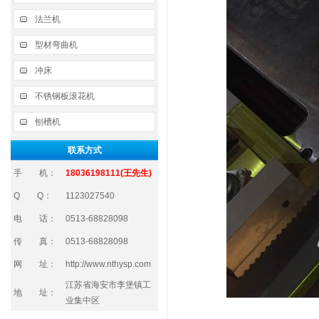
法兰机
型材弯曲机
冲床
不锈钢板滚花机
刨槽机
联系方式
手 机：
18036198111(王先生)
Q Q：
1123027540
电 话：
0513-68828098
传 真：
0513-68828098
网 址：
http://www.nthysp.com
江苏省海安市李堡镇工
地 址：
业集中区