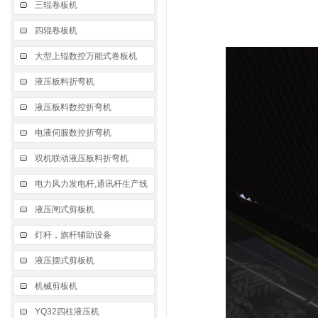
三辊卷板机
四辊卷板机
大型上辊数控万能式卷板机
液压板料折弯机
液压板料数控折弯机
电液伺服数控折弯机
双机联动液压板料折弯机
电力风力发电杆,通讯杆生产线
液压闸式剪板机
灯杆，旗杆辅助设备
液压摆式剪板机
机械剪板机
YQ32四柱液压机