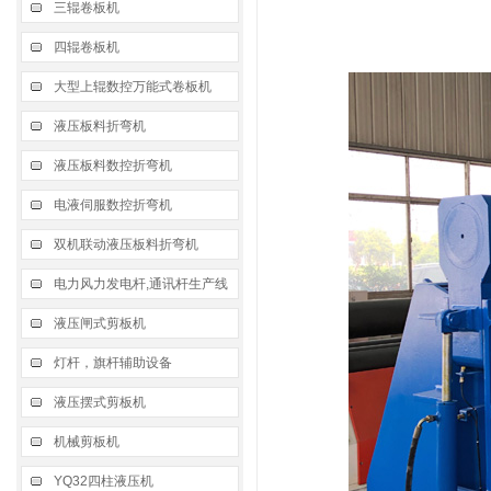
三辊卷板机
四辊卷板机
大型上辊数控万能式卷板机
液压板料折弯机
液压板料数控折弯机
电液伺服数控折弯机
双机联动液压板料折弯机
电力风力发电杆,通讯杆生产线
液压闸式剪板机
灯杆，旗杆辅助设备
液压摆式剪板机
机械剪板机
YQ32四柱液压机