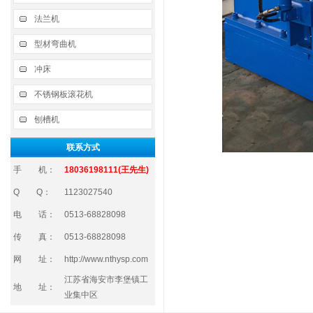
法兰机
型材弯曲机
冲床
不锈钢板滚花机
刨槽机
联系方式
手 机：
18036198111(王先生)
Q Q：
1123027540
电 话：
0513-68828098
传 真：
0513-68828098
网 址：
http://www.nthysp.com
江苏省海安市李堡镇工
地 址：
业集中区