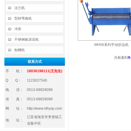
法兰机
型材弯曲机
冲床
不锈钢板滚花机
WH06系列手动折边机
刨槽机
共检索到
9
联系方式
手 机：
18036198111(王先生)
Q Q：
1123027540
电 话：
0513-68828098
传 真：
0513-68828098
网 址：
http://www.nthysp.com
江苏省海安市李堡镇工
地 址：
业集中区