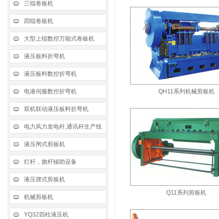
三辊卷板机
四辊卷板机
大型上辊数控万能式卷板机
液压板料折弯机
液压板料数控折弯机
电液伺服数控折弯机
QH11系列机械剪板机
双机联动液压板料折弯机
电力风力发电杆,通讯杆生产线
液压闸式剪板机
灯杆，旗杆辅助设备
液压摆式剪板机
Q11系列剪板机
机械剪板机
YQ32四柱液压机